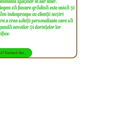
bilitatea spațiilor în aer liber.
elegem că fiecare grădină este unică și
răm îndeaproape cu clienții noștri
ru a crea soluții personalizate care să
pundă nevoilor și dorințelor lor
ifice.
os? Continuă Aici...