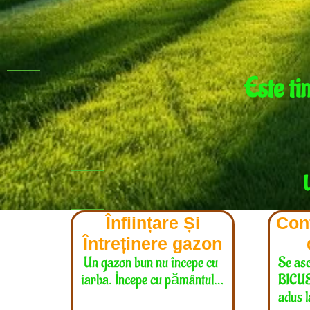
Este ti
U
Înființare Și
Conf
Întreținere gazon
Un gazon bun nu începe cu
Se as
iarba. Începe cu pământul…
BICUS
adus 