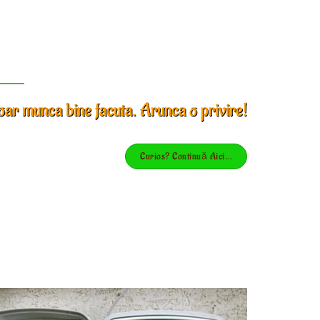
ar munca bine facuta. Arunca o privire!
Curios? Continuă Aici...