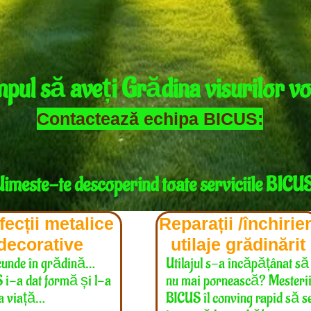
mpul să aveți Grădina visurilor vo
Contactează echipa BICUS:
imeste-te descoperind toate serviciile BICU
ecții metalice
Reparații /închirier
decorative
utilaje grădinărit
cunde în grădină…
Utilajul s-a încăpățânat să
 i-a dat formă și l-a
nu mai pornească? Mesteri
la viață…
BICUS îl conving rapid să s