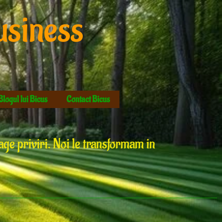
usiness
Blogul lui Bicus
Contact Bicus
rage priviri. Noi le transformam in