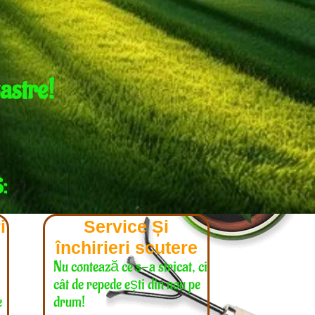
astre!
S:
i
Service Și
închirieri scutere
Nu contează ce s-a stricat, ci
i
cât de repede ești din nou pe
e
drum!