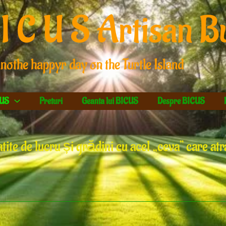
I C U S Artisan B
anothe happyr day on the Turtle Island
CUS
Preturi
Geanta lui BICUS
Despre BICUS
gatite de lucru și grădini cu acel „ceva” care at