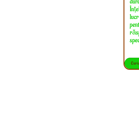
dura
Înț
luc
pent
răs
spec
Curi