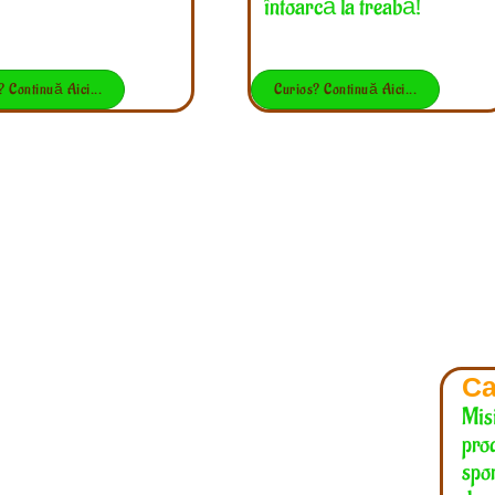
întoarcă la treabă!
? Continuă Aici...
Curios? Continuă Aici...
Ca
Mis
prod
spor