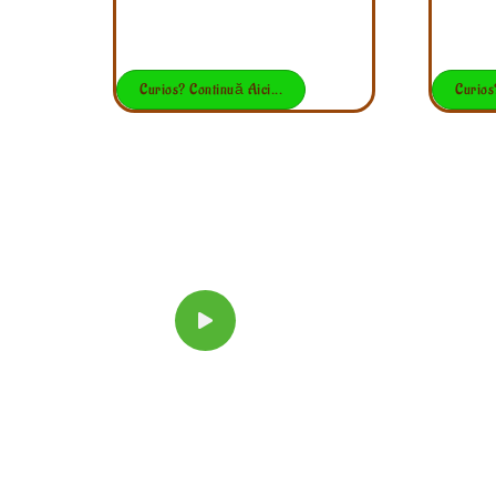
Curios? Continuă Aici...
Curios